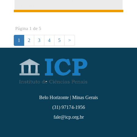
Página 1 de 5
1
2
3
4
5
>
Belo Horizonte | Minas Gerais
(31) 97174-1956
fale@icp.org.br