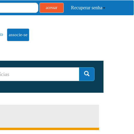
Recuperar senha
acessar
to
associe-se