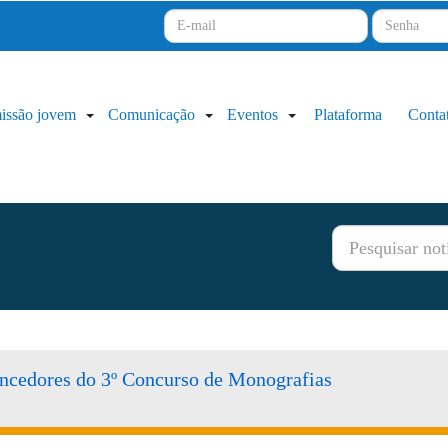
issão jovem
Comunicação
Eventos
Plataforma
Conta
encedores do 3º Concurso de Monografias