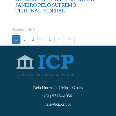
JANEIRO PELO SUPREMO
TRIBUNAL FEDERAL
Página 1 de 6
1
2
3
4
5
>
>>
Belo Horizonte | Minas Gerais
(31) 97174-1956
fale@icp.org.br